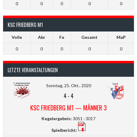
0
0
0
0
0
KSC FRIEDBERG M1
Volle
Abr
Fe
Gesamt
MaP
0
0
0
0
0
LETZTE VERANSTALTUNGEN
Sonntag, 25. Okt.. 2020
4
-
4
KSC FRIEDBERG M1 — MÄNNER 3
Kegelergebnis:
3051 : 3017
Spielbericht: