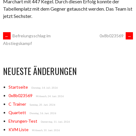
Marchart mit 447 Kegel. Durch diesen Erfolg konnte der
Tabellenplatz mit dem Gegner getauscht werden. Das Team ist
jetzt Sechster.
ARTIKEL-
←
Befreiungsschlag im
0x8b023569
→
Abstiegskampf
NAVIGATION
NEUESTE ÄNDERUNGEN
Startseite
Dienstag, 14. Juli. 2026
0x8b023569
Mittwoch, 24. Juni. 2026
C Trainer
Samstag, 20. Juni. 2026
Quartett
Dienstag, 16. Juni. 2026
Ehrungen-Test
Donnerstag, 11. Juni. 2026
KVM Liste
Mittwoch, 10. Juni. 2026