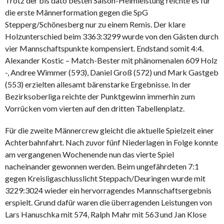
Trotz der bis dato besten Saison-Heimleistung reichte es für
die erste Männerformation gegen die SpG
Stepperg/Schönesberg nur zu einem Remis. Der klare
Holzunterschied beim 3363:3299 wurde von den Gästen durch
vier Mannschaftspunkte kompensiert. Endstand somit 4:4.
Alexander Kostic – Match-Bester mit phänomenalen 609 Holz
-, Andree Wimmer (593), Daniel Groß (572) und Mark Gastgeb
(553) erzielten allesamt bärenstarke Ergebnisse. In der
Bezirksoberliga reichte der Punktgewinn immerhin zum
Vorrücken vom vierten auf den dritten Tabellenplatz.
Für die zweite Männercrew gleicht die aktuelle Spielzeit einer
Achterbahnfahrt. Nach zuvor fünf Niederlagen in Folge konnte
am vergangenen Wochenende nun das vierte Spiel
nacheinander gewonnen werden. Beim ungefährdeten 7:1
gegen Kreisligaschlusslicht Steppach/Deuringen wurde mit
3229:3024 wieder ein hervorragendes Mannschaftsergebnis
erspielt. Grund dafür waren die überragenden Leistungen von
Lars Hanuschka mit 574, Ralph Mahr mit 563 und Jan Klose