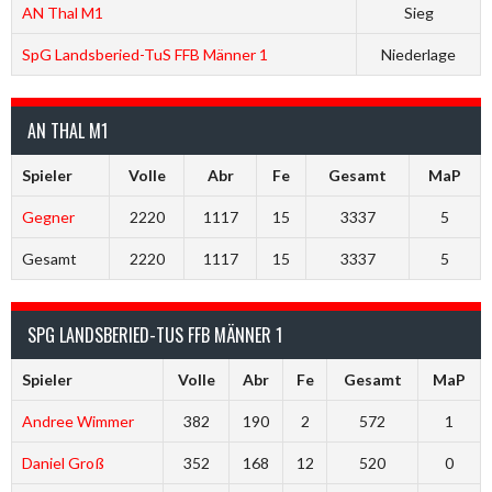
AN Thal M1
Sieg
SpG Landsberied-TuS FFB Männer 1
Niederlage
AN THAL M1
Spieler
Volle
Abr
Fe
Gesamt
MaP
Gegner
2220
1117
15
3337
5
Gesamt
2220
1117
15
3337
5
SPG LANDSBERIED-TUS FFB MÄNNER 1
Spieler
Volle
Abr
Fe
Gesamt
MaP
Andree Wimmer
382
190
2
572
1
Daniel Groß
352
168
12
520
0