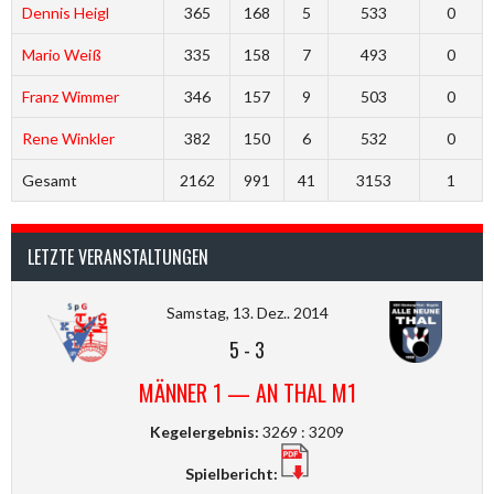
Dennis Heigl
365
168
5
533
0
Mario Weiß
335
158
7
493
0
Franz Wimmer
346
157
9
503
0
Rene Winkler
382
150
6
532
0
Gesamt
2162
991
41
3153
1
LETZTE VERANSTALTUNGEN
Samstag, 13. Dez.. 2014
5
-
3
MÄNNER 1 — AN THAL M1
Kegelergebnis:
3269 : 3209
Spielbericht: