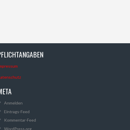
PFLICHTANGABEN
mpressum
atenschutz
META
Anmelden
Eintrags-Feed
Kommentar-Feed
WordPress.org