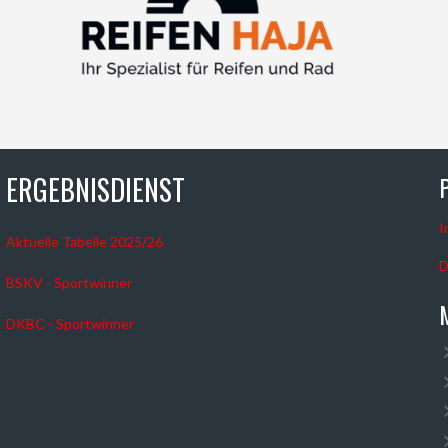
ERGEBNISDIENST
I
Aktuelle Tabelle 2025/26
D
BSKV - Sportwinner
DKBC - Sportwinner