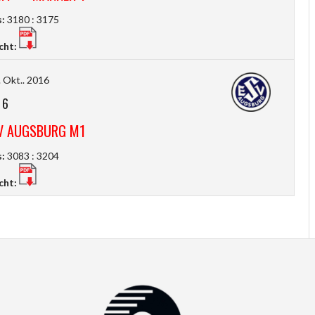
:
3180 : 3175
cht:
 Okt.. 2016
-
6
V AUGSBURG M1
:
3083 : 3204
cht: