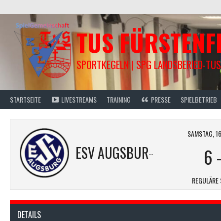
Springe
zum
Inhalt
TUS FÜRSTEN
SPORTKEGELN | SPG LANDSBERIED-TUS
STARTSEITE
LIVESTREAMS
TRAINING
PRESSE
SPIELBETRIEB
SAMSTAG, 16.
ESV AUGSBURG M1
6
REGULÄRE 
DETAILS