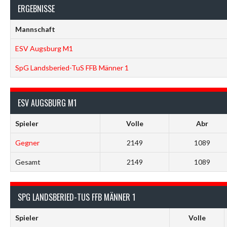
ERGEBNISSE
Mannschaft
ESV Augsburg M1
SpG Landsberied-TuS FFB Männer 1
ESV AUGSBURG M1
Spieler
Volle
Abr
Gegner
2149
1089
Gesamt
2149
1089
SPG LANDSBERIED-TUS FFB MÄNNER 1
Spieler
Volle