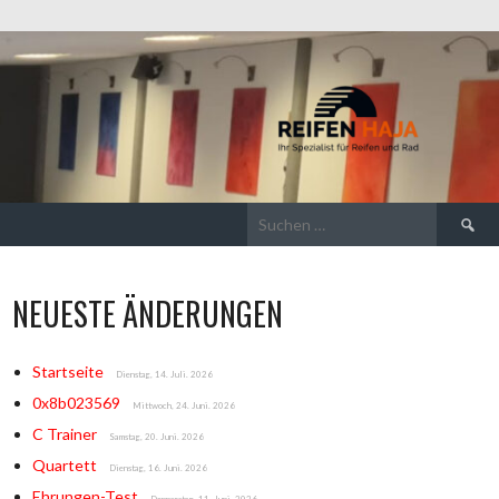
Suchen
nach:
NEUESTE ÄNDERUNGEN
Startseite
Dienstag, 14. Juli. 2026
0x8b023569
Mittwoch, 24. Juni. 2026
C Trainer
Samstag, 20. Juni. 2026
Quartett
Dienstag, 16. Juni. 2026
Ehrungen-Test