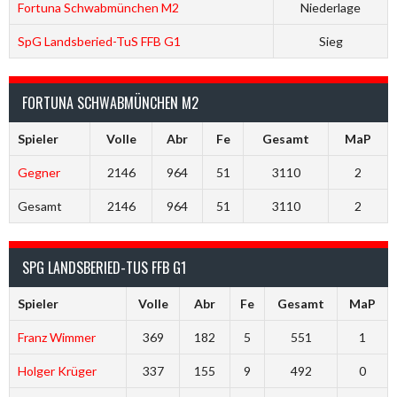
Fortuna Schwabmünchen M2
Niederlage
SpG Landsberied-TuS FFB G1
Sieg
FORTUNA SCHWABMÜNCHEN M2
Spieler
Volle
Abr
Fe
Gesamt
MaP
Gegner
2146
964
51
3110
2
Gesamt
2146
964
51
3110
2
SPG LANDSBERIED-TUS FFB G1
Spieler
Volle
Abr
Fe
Gesamt
MaP
Franz Wimmer
369
182
5
551
1
Holger Krüger
337
155
9
492
0