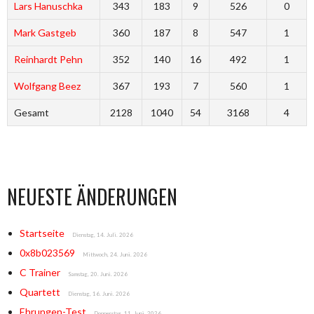
Lars Hanuschka
343
183
9
526
0
Mark Gastgeb
360
187
8
547
1
Reinhardt Pehn
352
140
16
492
1
Wolfgang Beez
367
193
7
560
1
Gesamt
2128
1040
54
3168
4
NEUESTE ÄNDERUNGEN
Startseite
Dienstag, 14. Juli. 2026
0x8b023569
Mittwoch, 24. Juni. 2026
C Trainer
Samstag, 20. Juni. 2026
Quartett
Dienstag, 16. Juni. 2026
Ehrungen-Test
Donnerstag, 11. Juni. 2026