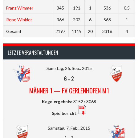
Franz Wimmer
345
191
1
536
0.5
Rene Winkler
366
202
6
568
1
Gesamt
2197
1119
20
3316
4
LETZTE VERANSTALTUNGEN
Samstag, 26. Sep.. 2015
6
-
2
MÄNNER 1 — FV GERLENHOFEN M1
Kegelergebnis:
3152 : 3068
Spielbericht:
Samstag, 7. Feb.. 2015