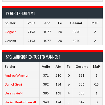
FV GERLENHOFEN M1
Spieler
Volle
Abr
Fe
Gesamt
MaP
Gegner
2193
1077
20
3270
2
Gesamt
2193
1077
20
3270
2
SPG LANDSBERIED-TUS FFB MÄNNER 1
Spieler
Volle
Abr
Fe
Gesamt
MaP
Andree Wimmer
371
210
0
581
1
Daniel Groß
382
154
6
536
0.5
Dennis Heigl
385
168
4
553
1
Florian Breitschwerdt
348
194
3
542
0