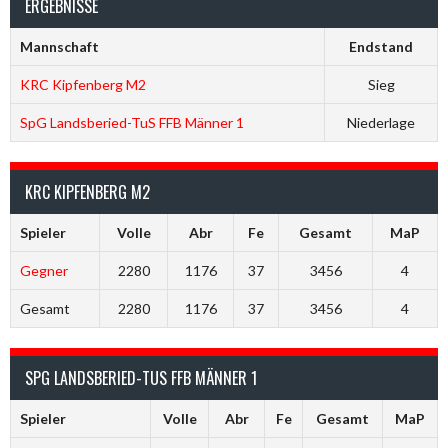
ERGEBNISSE
Mannschaft
Endstand
KRC Kipfenberg M2
Sieg
SpG Landsberied-TuS FFB Männer 1
Niederlage
KRC KIPFENBERG M2
Spieler
Volle
Abr
Fe
Gesamt
MaP
Gegner
2280
1176
37
3456
4
Gesamt
2280
1176
37
3456
4
SPG LANDSBERIED-TUS FFB MÄNNER 1
Spieler
Volle
Abr
Fe
Gesamt
MaP