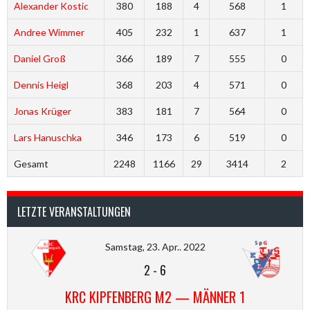
Alexander Kostic
380
188
4
568
1
Andree Wimmer
405
232
1
637
1
Daniel Groß
366
189
7
555
0
Dennis Heigl
368
203
4
571
0
Jonas Krüger
383
181
7
564
0
Lars Hanuschka
346
173
6
519
0
Gesamt
2248
1166
29
3414
2
LETZTE VERANSTALTUNGEN
Samstag, 23. Apr.. 2022
2
-
6
KRC KIPFENBERG M2 — MÄNNER 1