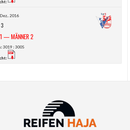
cht:
 Dez.. 2016
-
3
M1 — MÄNNER 2
:
3019 : 3005
cht: