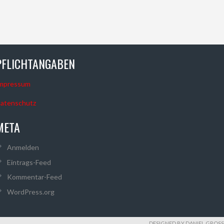
PFLICHTANGABEN
mpressum
atenschutz
META
Anmelden
Eintrags-Feed
Kommentar-Feed
WordPress.org
DESIGNED BY DANIEL GROSS