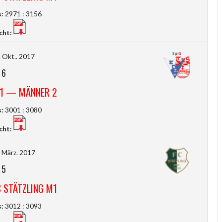
:
2971 : 3156
cht:
 Okt.. 2017
-
6
M1 — MÄNNER 2
:
3001 : 3080
cht:
 März. 2017
-
5
 STÄTZLING M1
:
3012 : 3093