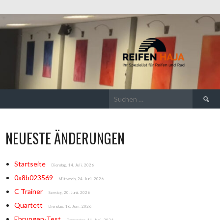
Suchen
nach:
NEUESTE ÄNDERUNGEN
Startseite
Dienstag, 14. Juli. 2026
0x8b023569
Mittwoch, 24. Juni. 2026
C Trainer
Samstag, 20. Juni. 2026
Quartett
Dienstag, 16. Juni. 2026
Ehrungen-Test