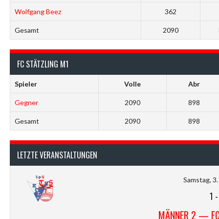
Wolfgang Beez
362
Gesamt
2090
FC STÄTZLING M1
Spieler
Volle
Abr
Gegner
2090
898
Gesamt
2090
898
LETZTE VERANSTALTUNGEN
Samstag, 3.
1
MÄNNER 2 — FC