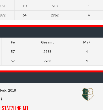
151
10
513
1
872
64
2962
4
Fe
Gesamt
MaP
57
2988
4
57
2988
4
 Feb.. 2018
-
7
 STÄTZLING M1