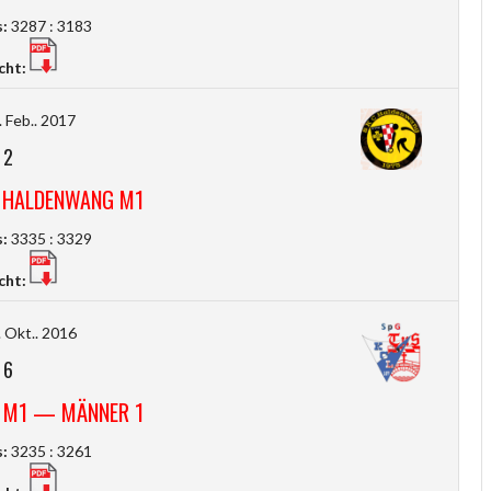
:
3287 : 3183
cht:
 Feb.. 2017
-
2
 HALDENWANG M1
:
3335 : 3329
cht:
 Okt.. 2016
-
6
 M1 — MÄNNER 1
:
3235 : 3261