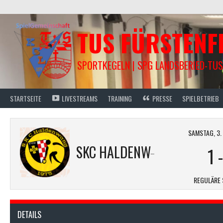
Springe
zum
Inhalt
TUS FÜRSTEN
SPORTKEGELN | SPG LANDSBERIED-TUS
STARTSEITE
LIVESTREAMS
TRAINING
PRESSE
SPIELBETRIEB
SAMSTAG, 3.
SKC HALDENWANG M1
1
REGULÄRE 
DETAILS