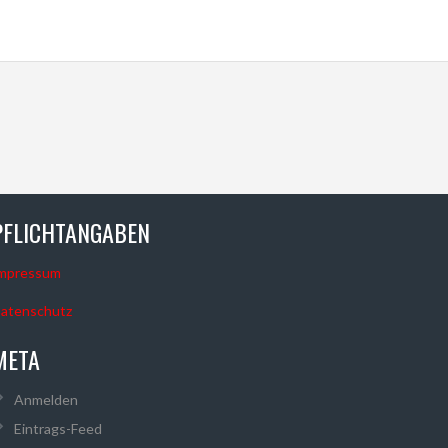
PFLICHTANGABEN
mpressum
atenschutz
META
Anmelden
Eintrags-Feed