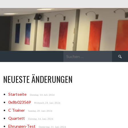
Suchen
nach:
NEUESTE ÄNDERUNGEN
Startseite
Dienstag, 14. Juli. 2026
0x8b023569
Mittwoch, 24. Juni. 2026
C Trainer
Samstag, 20. Juni. 2026
Quartett
Dienstag, 16. Juni. 2026
Ehrungen-Test
Donnerstag, 11. Juni. 2026