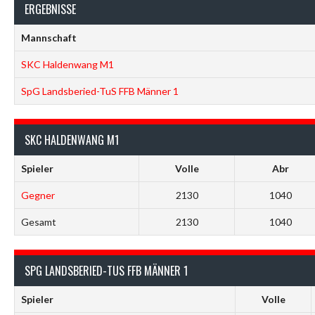
ERGEBNISSE
Mannschaft
SKC Haldenwang M1
SpG Landsberied-TuS FFB Männer 1
SKC HALDENWANG M1
Spieler
Volle
Abr
Gegner
2130
1040
Gesamt
2130
1040
SPG LANDSBERIED-TUS FFB MÄNNER 1
Spieler
Volle