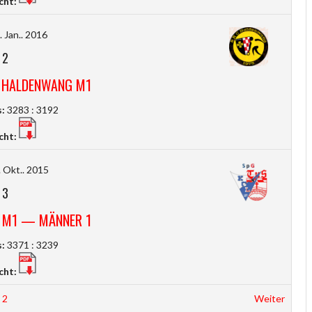
cht:
 Jan.. 2016
-
2
 HALDENWANG M1
:
3283 : 3192
cht:
 Okt.. 2015
-
3
 M1 — MÄNNER 1
:
3371 : 3239
cht:
2
Weiter