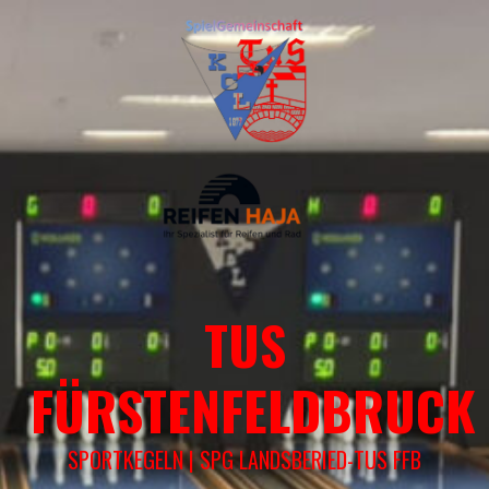
Springe
zum
Inhalt
TUS
FÜRSTENFELDBRUCK
SPORTKEGELN | SPG LANDSBERIED-TUS FFB