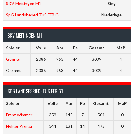
SKV Meitingen M1
Sieg
SpG Landsberied-TuS FFB G1
Niederlage
SKV MEITINGEN M1
Spieler
Volle
Abr
Fe
Gesamt
MaP
Gegner
2086
953
44
3039
4
Gesamt
2086
953
44
3039
4
SPG LANDSBERIED-TUS FFB G1
Spieler
Volle
Abr
Fe
Gesamt
MaP
Franz Wimmer
359
145
7
504
0
Holger Krüger
344
131
14
475
0