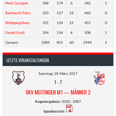
Mark Gastgeb
368
174
6
542
1
Reinhardt Pehn
333
127
16
460
0
Wolfgang Beez
331
124
13
455
0
Daniel Groß
354
154
4
508
1
Gesamt
2089
855
60
2944
2
LETZTE VERANSTALTUNGEN
Samstag, 18. März. 2017
1
-
7
SKV MEITINGEN M1 — MÄNNER 2
Kegelergebnis:
3020 : 3087
Spielbericht: