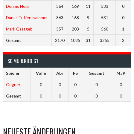
Dennis Heigl
364
169
11
533
0
Daniel Tuffentsammer
363
168
9
531
0
Mark Gastgeb
357
203
5
560
1
Gesamt
2170
1085
31
3255
2
SC MÜHLRIED G1
Spieler
Volle
Abr
Fe
Gesamt
MaP
Gegner
0
0
0
0
0
Gesamt
0
0
0
0
0
NEUESTE ÄNDERUNGEN