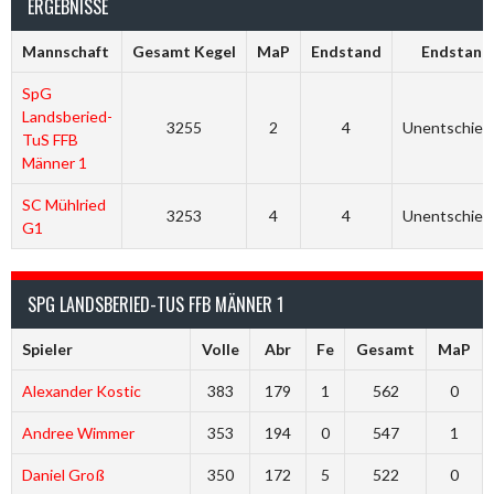
ERGEBNISSE
Mannschaft
Gesamt Kegel
MaP
Endstand
Endstand
SpG
Landsberied-
3255
2
4
Unentschied
TuS FFB
Männer 1
SC Mühlried
3253
4
4
Unentschied
G1
SPG LANDSBERIED-TUS FFB MÄNNER 1
Spieler
Volle
Abr
Fe
Gesamt
MaP
Alexander Kostic
383
179
1
562
0
Andree Wimmer
353
194
0
547
1
Daniel Groß
350
172
5
522
0