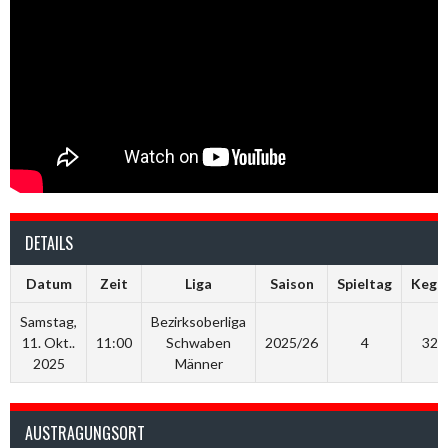
DETAILS
Datum
Zeit
Liga
Saison
Spieltag
Kegel
Samstag,
Bezirksoberliga
11. Okt..
11:00
Schwaben
2025/26
4
325
2025
Männer
AUSTRAGUNGSORT