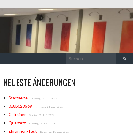
Suchen
nach:
NEUESTE ÄNDERUNGEN
Startseite
Dienstag, 14. Juli. 2026
0x8b023569
Mittwoch, 24. Juni. 2026
C Trainer
Samstag, 20. Juni. 2026
Quartett
Dienstag, 16. Juni. 2026
Ehrungen-Test
Donnerstag, 11. Juni. 2026