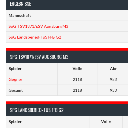
ERGEBNISSE
Mannschaft
SpG TSV1871/ESV Augsburg M3
SpG Landsberied-TuS FFB G2
SPG TSV1871/ESV AUGSBURG M3
Spieler
Volle
Abr
Gegner
2118
953
Gesamt
2118
953
SPG LANDSBERIED-TUS FFB G2
Spieler
Volle