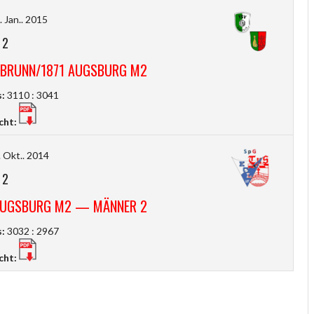
 Jan.. 2015
-
2
SBRUNN/1871 AUGSBURG M2
:
3110 : 3041
cht:
 Okt.. 2014
-
2
 AUGSBURG M2 — MÄNNER 2
:
3032 : 2967
cht: