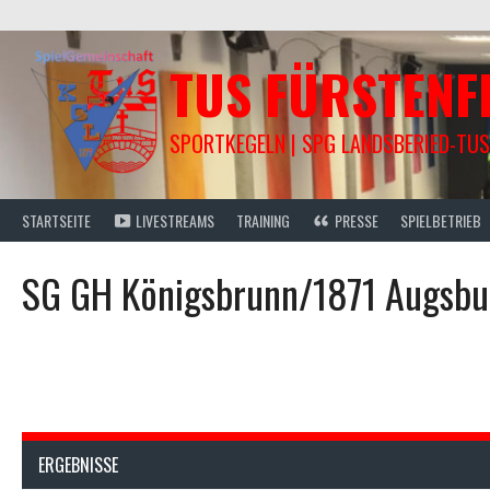
Springe
zum
Inhalt
TUS FÜRSTEN
SPORTKEGELN | SPG LANDSBERIED-TUS
STARTSEITE
LIVESTREAMS
TRAINING
PRESSE
SPIELBETRIEB
SG GH Königsbrunn/1871 Augsb
ERGEBNISSE