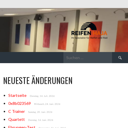
Suchen
nach:
NEUESTE ÄNDERUNGEN
Startseite
Dienstag, 14. Juli. 2026
0x8b023569
Mittwoch, 24. Juni. 2026
C Trainer
Samstag, 20. Juni. 2026
Quartett
Dienstag, 16. Juni. 2026
Ehrungen-Test