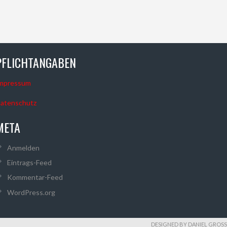
PFLICHTANGABEN
mpressum
atenschutz
META
Anmelden
Eintrags-Feed
Kommentar-Feed
WordPress.org
DESIGNED BY DANIEL GROSS