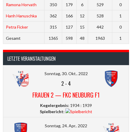
Ramona Horvath
350
179
6
529
0
Hanh Hanuschka
362
166
12
528
1
Petra Ficker
315
127
15
442
0
Gesamt
1365
598
48
1963
1
LETZTE VERANSTALTUNGEN
Sonntag, 30. Okt.. 2022
2
-
4
FRAUEN 2 — FKC NEUBURG F1
Kegelergebnis:
1934 : 1939
Spielbericht:
Sonntag, 24. Apr.. 2022