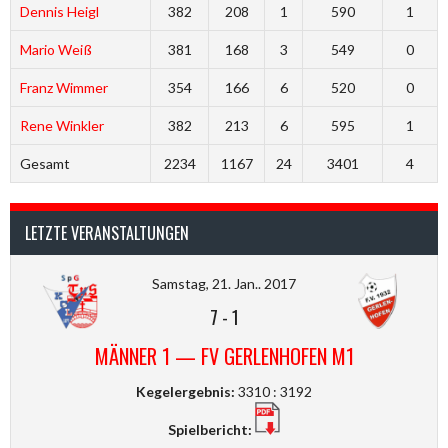
Dennis Heigl
382
208
1
590
1
Mario Weiß
381
168
3
549
0
Franz Wimmer
354
166
6
520
0
Rene Winkler
382
213
6
595
1
Gesamt
2234
1167
24
3401
4
LETZTE VERANSTALTUNGEN
Samstag, 21. Jan.. 2017
7
-
1
MÄNNER 1 — FV GERLENHOFEN M1
Kegelergebnis:
3310 : 3192
Spielbericht: