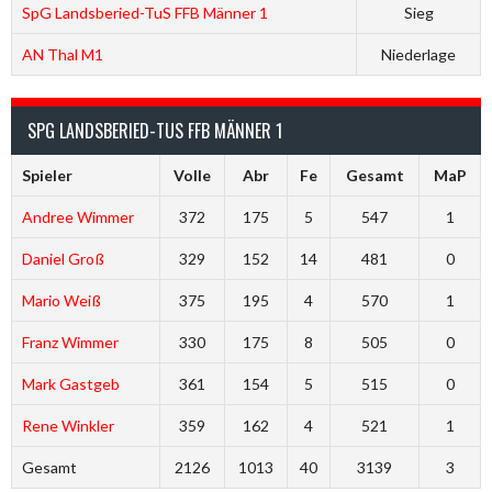
SpG Landsberied-TuS FFB Männer 1
Sieg
AN Thal M1
Niederlage
SPG LANDSBERIED-TUS FFB MÄNNER 1
Spieler
Volle
Abr
Fe
Gesamt
MaP
Andree Wimmer
372
175
5
547
1
Daniel Groß
329
152
14
481
0
Mario Weiß
375
195
4
570
1
Franz Wimmer
330
175
8
505
0
Mark Gastgeb
361
154
5
515
0
Rene Winkler
359
162
4
521
1
Gesamt
2126
1013
40
3139
3