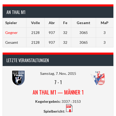
AN THAL M1
Spieler
Volle
Abr
Fe
Gesamt
MaP
Gegner
2128
937
32
3065
3
Gesamt
2128
937
32
3065
3
LETZTE VERANSTALTUNGEN
Samstag, 7. Nov.. 2015
7
-
1
AN THAL M1 — MÄNNER 1
Kegelergebnis:
3337 : 3153
Spielbericht: