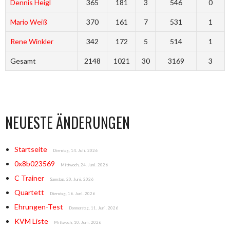
Dennis Heigl
365
181
3
546
0
Mario Weiß
370
161
7
531
1
Rene Winkler
342
172
5
514
1
Gesamt
2148
1021
30
3169
3
NEUESTE ÄNDERUNGEN
Startseite
Dienstag, 14. Juli. 2026
0x8b023569
Mittwoch, 24. Juni. 2026
C Trainer
Samstag, 20. Juni. 2026
Quartett
Dienstag, 16. Juni. 2026
Ehrungen-Test
Donnerstag, 11. Juni. 2026
KVM Liste
Mittwoch, 10. Juni. 2026