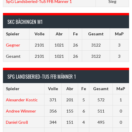
SpG Landsberied-TuS FFB Männer 1
Sieg
SKC BÄCHINGEN M1
Spieler
Volle
Abr
Fe
Gesamt
MaP
Gegner
2101
1021
26
3122
3
Gesamt
2101
1021
26
3122
3
SPG LANDSBERIED-TUS FFB MÄNNER 1
Spieler
Volle
Abr
Fe
Gesamt
MaP
Alexander Kostic
371
201
5
572
1
Andree Wimmer
356
155
6
511
0
Daniel Groß
344
151
4
495
0