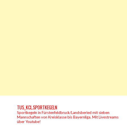
TUS_KCL.SPORTKEGELN
Sportkegeln in Fürstenfeldbruck/Landsberied mit sieben
Mannschaften von Kreisklasse bis Bayernliga.
Mit Livestreams
über Youtube!