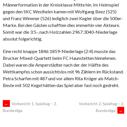
Männerformation in der Kreisklasse Mitte hin. Im Heimspiel
gegen den SKC Westheim kamen mit Wolfgang Beez (525)
und Franz Wimmer (526) lediglich zwei Kegler über die 500er-
Marke. Bei den Gästen schafften dies immerhin vier Akteure.
Somit war die 3:5-, nach Holzzahlen 2967:3040-Niederlage
absolut folgerichtig.
Eine recht knappe 1846:1859-Niederlage (2:4) musste das
Brucker Mixed-Quartett beim FC Haunstetten hinnehmen.
Dabei waren die Amperstädter nach der der Hälfte des
Wettkampfes schon aussichtslos mit 96 Zählern im Rückstand.
Petra Scharfen mit 487 und vor allem Rita Krüger als Match-
Beste mit 502 Kegel hätten das Spiel aber fast noch gedreht.
ARTIKEL-
←
Vorbericht 1. Spieltag – 2.
Vorbericht 2. Spieltag – 2.
Bundesliga
→
Bundesliga
NAVIGATION