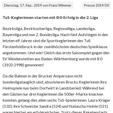
Dienstag, 17. Sep.. 2019
von
Franz Wimmer
Presse 2019/20
TuS-Keglerinnen starten mit 8:0-Erfolg in die 2. Liga
Bezirksliga, Bezirksoberliga, Regionalliga, Landesliga,
Bayernliga und nun 2. Bundesliga. Nach fünf Aufstiegen in den
letzten elf Jahren sind die Sportkeglerinnen des TuS
Fürstenfeldbruck in der zweithöchsten deutschen Spielklasse
angekommen. Und wie! Gleich das erste Saisonspiel gegen den
SV Weidenstetten aus Baden-Württemberg wurde mit 8:0
(3102:2998) gewonnen!
Da die Bahnen in der Brucker Amperoase nicht
bundesligatauglich sind, absolvieren Brucks Keglerinnen ihre
Heimspiele nun beim Dorfwirt in Landsberied. Während bei
den Gästen nur drei Keglerinnen die 500er-Marke knacken
konnten, gelang dies allen sechs TuS-Spielerinnen. Laura Krüger
(532), ihre Schwester Sandra (524) und Natascha Heinle (521)
waren hierbei am erfolgreichsten. Trotz dieses Raketenstarts